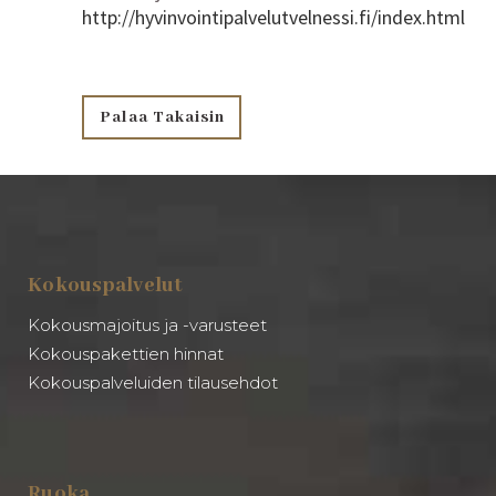
http://hyvinvointipalvelutvelnessi.fi/index.html
Palaa Takaisin
Kokouspalvelut
Kokousmajoitus ja -varusteet
Kokouspakettien hinnat
Kokouspalveluiden tilausehdot
Ruoka