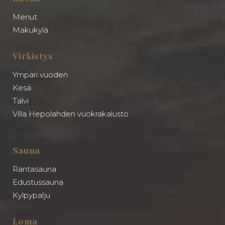
Menut
Makukylä
Virkistys
Ympäri vuoden
Kesä
Talvi
Villa Hepolahden vuokrakalusto
Sauna
Rantasauna
Edustussauna
Kylpypalju
Loma