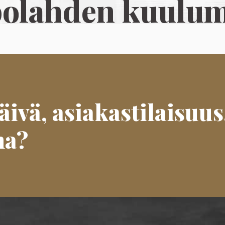
olahden kuulum
ivä, asiakastilaisuus
ma?