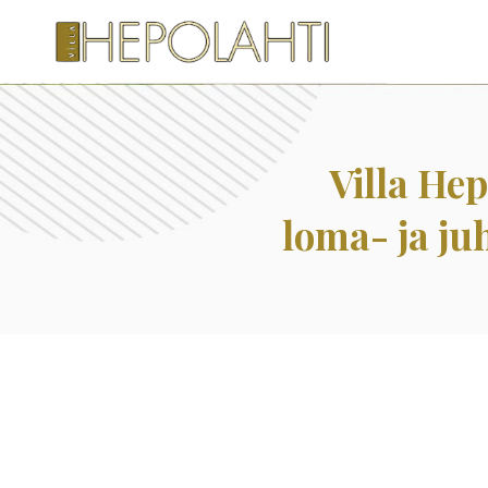
Villa He
loma- ja j