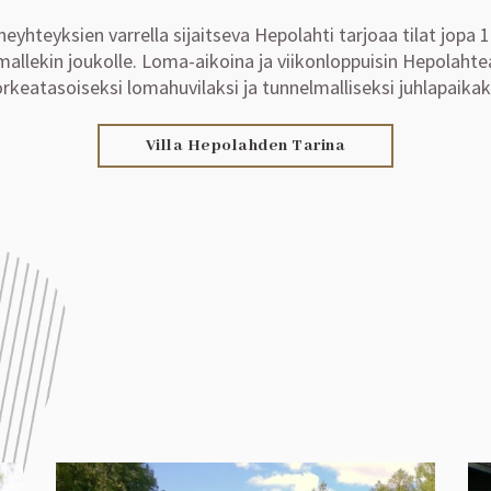
nneyhteyksien varrella sijaitseva Hepolahti tarjoaa tilat jop
allekin joukolle. Loma-aikoina ja viikonloppuisin Hepolahtea 
rkeatasoiseksi lomahuvilaksi ja tunnelmalliseksi juhlapaikak
Villa Hepolahden Tarina