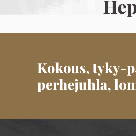
Hep
Kokous, tyky-pä
perhejuhla, lo