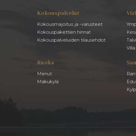
Kokouspalvelut
Vir
Kokousmajoitus ja -varusteet
Ymp
Kokouspakettien hinnat
Kes
Kokouspalveluiden tilausehdot
Talv
Vill
Ruoka
Sa
Menut
Ran
Makukylä
Edu
Kylp