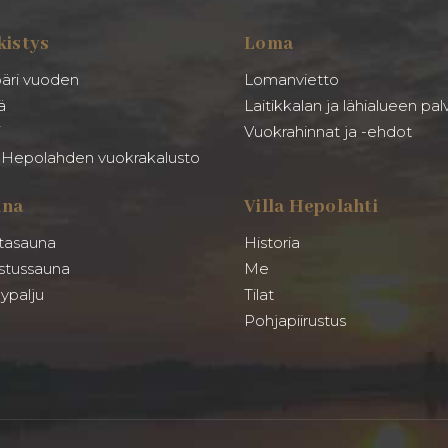
kistys
Loma
äri vuoden
Lomanvietto
ä
Laitikkalan ja lähialueen pal
i
Vuokrahinnat ja -ehdot
a Hepolahden vuokrakalusto
una
Villa Hepolahti
tasauna
Historia
stussauna
Me
ypalju
Tilat
Pohjapiirustus