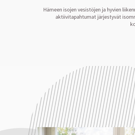
Hämeen isojen vesistöjen ja hyvien liike
aktiivitapahtumat järjestyvät isomm
ko