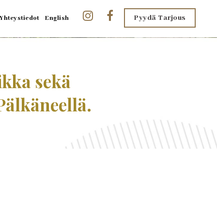
Pyydä Tarjous
Yhteystiedot
English
ikka sekä
älkäneellä.