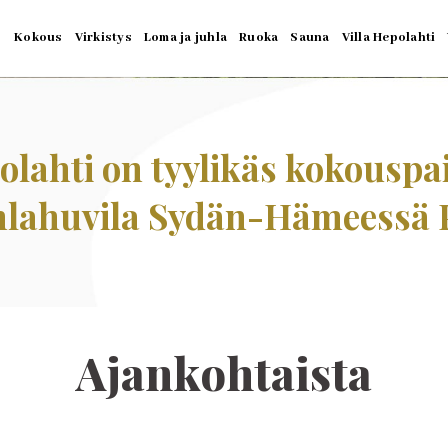
Kokous
Virkistys
Loma ja juhla
Ruoka
Sauna
Villa Hepolahti
polahti on tyylikäs kokouspa
uhlahuvila Sydän-Hämeessä P
Ajankohtaista