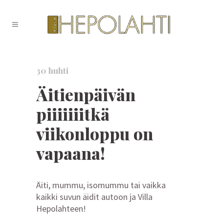
30 huhti
Äitienpäivän
piiiiiiitkä
viikonloppu on
vapaana!
Äiti, mummu, isomummu tai vaikka
kaikki suvun äidit autoon ja Villa
Hepolahteen!