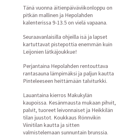
Tänä vuonna äitienpäiväviikonloppu on
pitkän mallinen ja Hepolahden
kalenterissa 9-13.5 on vielä vapaana.
Seuraavanlaisilla ohjeilla isä ja lapset
kartuttavat pistepottia enemmän kuin
Leijonien lätkäjoukkue!
Perjantaina Hepolahden rentouttava
rantasauna lämpimäksi ja paljun kautta
Pinteleeseen heittämään talviturkki.
Lauantaina kierros Makukylän
kaupoissa. Kesänmausta mukaan pihvit,
palvit, tuoreet leivonnaiset ja Heikkilän
tilan juustot. Koukkaus Rönnvikin
Viinitilan kautta ja sitten
valmistelemaan sunnuntain brunssia.