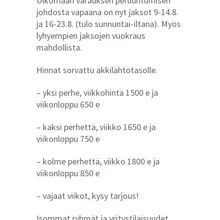
Ulkomaan varauksen peruuntumisen
johdosta vapaana on nyt jaksot 9-14.8.
ja 16-23.8. (tulo sunnuntai-iltana). Myös
lyhyempien jaksojen vuokraus
mahdollista.
Hinnat sorvattu äkkilähtötasolle.
– yksi perhe, viikkohinta 1500 e ja
viikonloppu 650 e
– kaksi perhettä, viikko 1650 e ja
viikonloppu 750 e
– kolme perhettä, viikko 1800 e ja
viikonloppu 850 e
– vajaat viikot, kysy tarjous!
Isommat ryhmät ja yritystilaisuudet