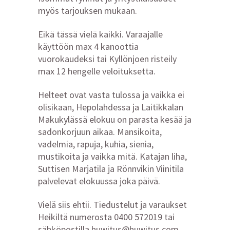
myös tarjouksen mukaan.
Eikä tässä vielä kaikki. Varaajalle
käyttöön max 4 kanoottia
vuorokaudeksi tai Kyllönjoen risteily
max 12 hengelle veloituksetta.
Helteet ovat vasta tulossa ja vaikka ei
olisikaan, Hepolahdessa ja Laitikkalan
Makukylässä elokuu on parasta kesää ja
sadonkorjuun aikaa. Mansikoita,
vadelmia, rapuja, kuhia, sienia,
mustikoita ja vaikka mitä. Katajan liha,
Suttisen Marjatila ja Rönnvikin Viinitila
palvelevat elokuussa joka päivä.
Vielä siis ehtii. Tiedustelut ja varaukset
Heikiltä numerosta 0400 572019 tai
sähköpostilla huwitus@huwitus.com