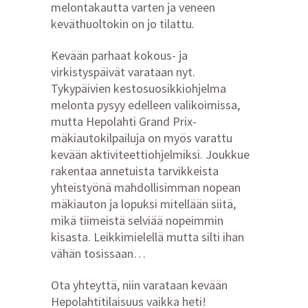
melontakautta varten ja veneen
keväthuoltokin on jo tilattu.
Kevään parhaat kokous- ja
virkistyspäivät varataan nyt.
Tykypäivien kestosuosikkiohjelma
melonta pysyy edelleen valikoimissa,
mutta Hepolahti Grand Prix-
mäkiautokilpailuja on myös varattu
kevään aktiviteettiohjelmiksi. Joukkue
rakentaa annetuista tarvikkeista
yhteistyönä mahdollisimman nopean
mäkiauton ja lopuksi mitellään siitä,
mikä tiimeistä selviää nopeimmin
kisasta. Leikkimielellä mutta silti ihan
vähän tosissaan…
Ota yhteyttä, niin varataan kevään
Hepolahtitilaisuus vaikka heti!