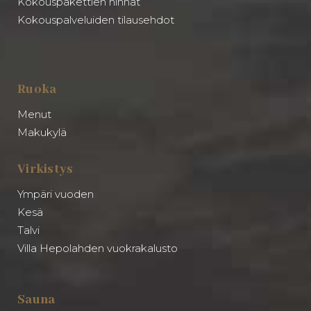
Kokouspakettien hinnat
Kokouspalveluiden tilausehdot
Ruoka
Menut
Makukylä
Virkistys
Ympäri vuoden
Kesä
Talvi
Villa Hepolahden vuokrakalusto
Sauna