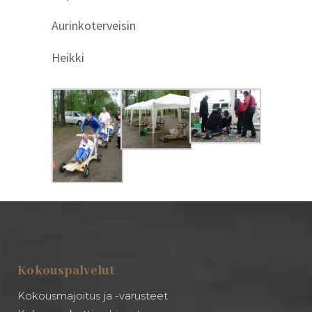
Aurinkoterveisin
Heikki
Kokouspalvelut
Kokousmajoitus ja -varusteet