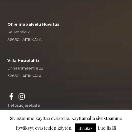
Ohjelmapalvelu Huwitus
Saukontie 2
36660 LAITIKKALA
Villa Hepolahti
Unnaanmäentie 22
36660 LAITIKKALA
Tietosuojaseloste
Sivustomme käyttää eväisteitä. Käyttämällä sivustoamme
© Villa Hepolahti
hyväksyt evästeiden käytön.
Lue lisää
Hyväksy