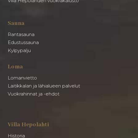
Villa Hepolahden vuokrakalusto
Sauna
Rantasauna
Edustussauna
Kylpypalju
Loma
Lomanvietto
Laitikkalan ja lähialueen palvelut
Vuokrahinnat ja -ehdot
Villa Hepolahti
Historia