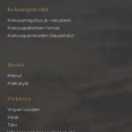
Kokouspalvelut
Kokousmajoitus ja -varusteet
Kokouspakettien hinnat
Kokouspalveluiden tilausehdot
Ruoka
Menut
Makukylä
Virkistys
Ympäri vuoden
Kesä
Talvi