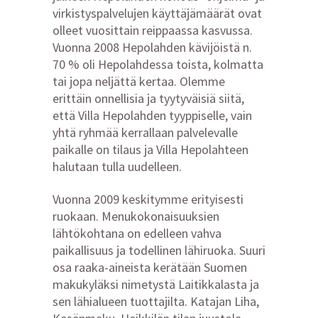
virkistyspalvelujen käyttäjämäärät ovat
olleet vuosittain reippaassa kasvussa.
Vuonna 2008 Hepolahden kävijöistä n.
70 % oli Hepolahdessa toista, kolmatta
tai jopa neljättä kertaa. Olemme
erittäin onnellisia ja tyytyväisiä siitä,
että Villa Hepolahden tyyppiselle, vain
yhtä ryhmää kerrallaan palvelevalle
paikalle on tilaus ja Villa Hepolahteen
halutaan tulla uudelleen.
Vuonna 2009 keskitymme erityisesti
ruokaan. Menukokonaisuuksien
lähtökohtana on edelleen vahva
paikallisuus ja todellinen lähiruoka. Suuri
osa raaka-aineista kerätään Suomen
makukyläksi nimetystä Laitikkalasta ja
sen lähialueen tuottajilta. Katajan Liha,