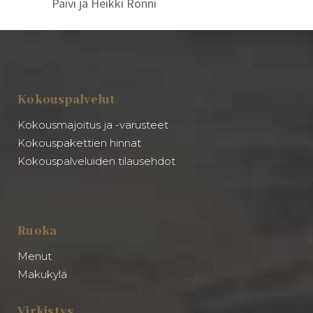
Päivi ja Heikki Rönni
Kokouspalvelut
Kokousmajoitus ja -varusteet
Kokouspakettien hinnat
Kokouspalveluiden tilausehdot
Ruoka
Menut
Makukylä
Virkistys