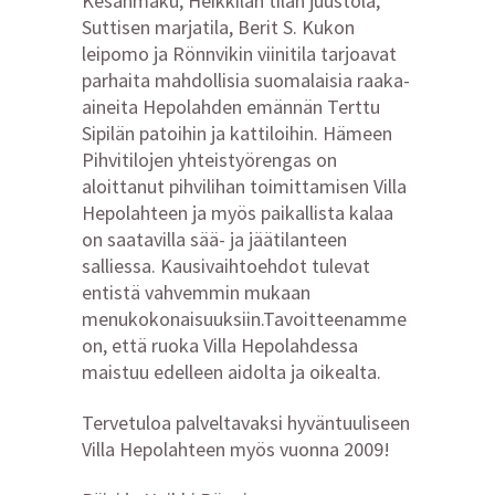
Kesänmaku, Heikkilän tilan juustola,
Suttisen marjatila, Berit S. Kukon
leipomo ja Rönnvikin viinitila tarjoavat
parhaita mahdollisia suomalaisia raaka-
aineita Hepolahden emännän Terttu
Sipilän patoihin ja kattiloihin. Hämeen
Pihvitilojen yhteistyörengas on
aloittanut pihvilihan toimittamisen Villa
Hepolahteen ja myös paikallista kalaa
on saatavilla sää- ja jäätilanteen
salliessa. Kausivaihtoehdot tulevat
entistä vahvemmin mukaan
menukokonaisuuksiin.Tavoitteenamme
on, että ruoka Villa Hepolahdessa
maistuu edelleen aidolta ja oikealta.
Tervetuloa palveltavaksi hyväntuuliseen
Villa Hepolahteen myös vuonna 2009!