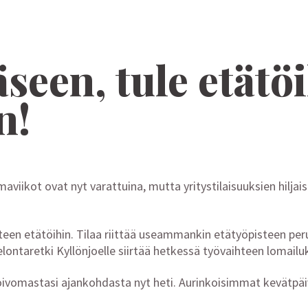
seen, tule etätöi
n!
aviikot ovat nyt varattuina, mutta yritystilaisuuksien hiljai
hteen etätöihin. Tilaa riittää useammankin etätyöpisteen per
lontaretki Kyllönjoelle siirtää hetkessä työvaihteen lomailuk
toivomastasi ajankohdasta nyt heti. Aurinkoisimmat kevätpäi