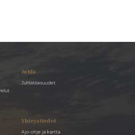
Juhla
Juhlatilaisuudet
velut
Yhteystiedot
Ajo-ohje ja kartta