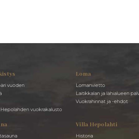
kistys
Loma
äri vuoden
Lomanvietto
ä
Laitikkalan ja lähialueen pal
i
Vuokrahinnat ja -ehdot
a Hepolahden vuokrakalusto
una
Villa Hepolahti
tasauna
Historia