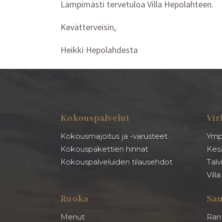
Lämpimästi tervetuloa Villa Hepolahteen.
Kevätterveisin,
Heikki Hepolahdesta
Kokouspalvelut
Vir
Kokousmajoitus ja -varusteet
Ymp
Kokouspakettien hinnat
Kes
Kokouspalveluiden tilausehdot
Talv
Vill
Ruoka
Sa
Menut
Ran