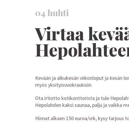
04 huhti
Virtaa kevää
Hepolahtee
Kevään ja alkukesän viikonloput ja kesän lom
myös yksityisvuokrauksiin.
Ota irtiotto kotikonttorista ja tule Hepola
Hepolahden kaksi saunaa, palju ja vaikka me
Hinnat alkaen 150 euroa/vrk, kysy tarjous 