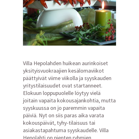
Villa Hepolahden huikean aurinkoiset
yksityisvuokraajien kesälomaviikot
päättyivät viime viikolla ja syyskauden
yritystilaisuudet ovat startanneet.
Elokuun loppupuolelle löytyy vielä
joitain vapaita kokousajankohtia, mutta
syyskuussa on jo paremmin vapaita
päiviä. Nyt on siis paras aika varata
kokouspäivät, tyhy-tilaisuus tai
asiakastapahtuma syyskaudelle. Villa
Hepolahti on pienten ryhmien