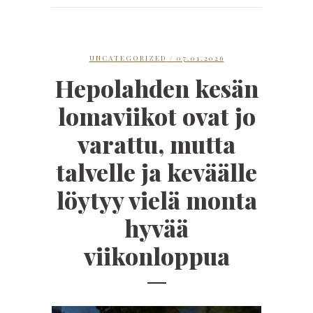
UNCATEGORIZED
/ 07.01.2026
Hepolahden kesän
lomaviikot ovat jo
varattu, mutta
talvelle ja keväälle
löytyy vielä monta
hyvää
viikonloppua