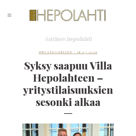
Author: hepolahti
UNCATEGORIZED
/ 28.07.2026
Syksy saapuu Villa
Hepolahteen –
yritystilaisuuksien
sesonki alkaa