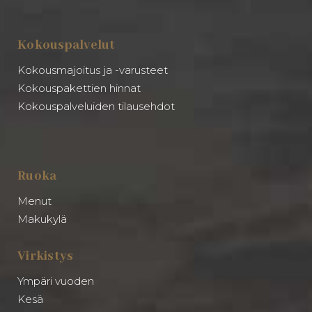
Kokouspalvelut
Kokousmajoitus ja -varusteet
Kokouspakettien hinnat
Kokouspalveluiden tilausehdot
Ruoka
Menut
Makukylä
Virkistys
Ympäri vuoden
Kesä