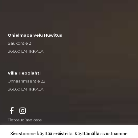
Ohjelmapalvelu Huwitus
Saukontie 2
36660 LAITIKKALA
Villa Hepolahti
Unnaanmäentie 22
36660 LAITIKKALA
Tietosuojaseloste
Sivustomme käyttää eväisteitä. Käyttämällä sivustoamme
© Villa Hepolahti