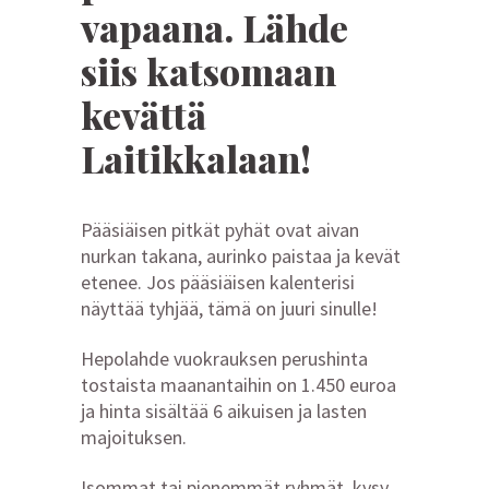
vapaana. Lähde
siis katsomaan
kevättä
Laitikkalaan!
Pääsiäisen pitkät pyhät ovat aivan
nurkan takana, aurinko paistaa ja kevät
etenee. Jos pääsiäisen kalenterisi
näyttää tyhjää, tämä on juuri sinulle!
Hepolahde vuokrauksen perushinta
tostaista maanantaihin on 1.450 euroa
ja hinta sisältää 6 aikuisen ja lasten
majoituksen.
Isommat tai pienemmät ryhmät, kysy