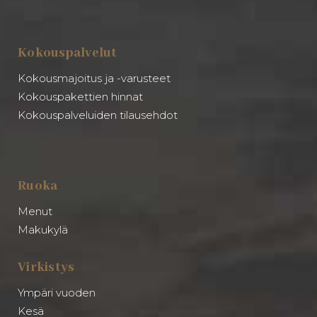
Kokouspalvelut
Kokousmajoitus ja -varusteet
Kokouspakettien hinnat
Kokouspalveluiden tilausehdot
Ruoka
Menut
Makukylä
Virkistys
Ympäri vuoden
Kesä