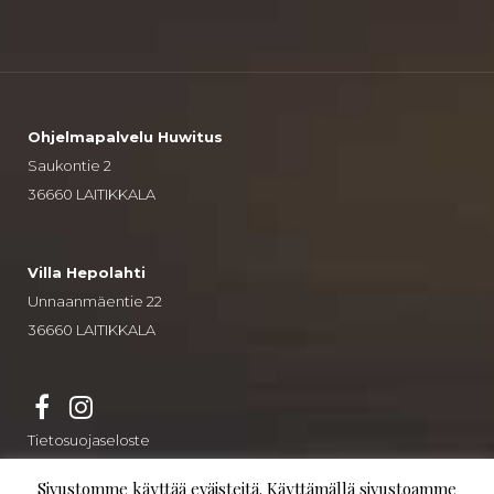
Ohjelmapalvelu Huwitus
Saukontie 2
36660 LAITIKKALA
Villa Hepolahti
Unnaanmäentie 22
36660 LAITIKKALA
Tietosuojaseloste
Sivustomme käyttää eväisteitä. Käyttämällä sivustoamme
© Villa Hepolahti